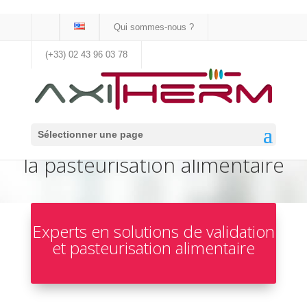
Qui sommes-nous ?
(+33) 02 43 96 03 78
Instrumentation pour la
Sélectionner une page
validation de la stérilisation et de
la pasteurisation alimentaire
Experts en solutions de validation
et pasteurisation alimentaire